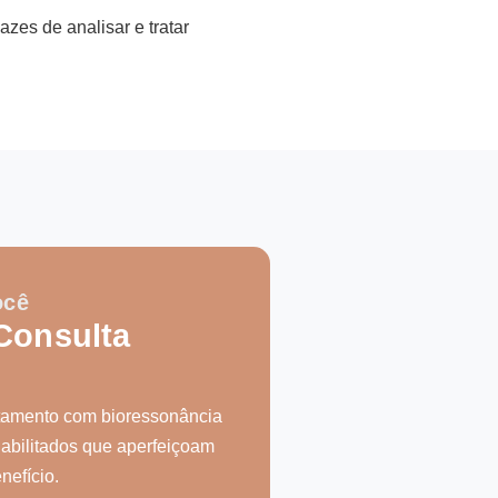
zes de analisar e tratar
ocê
Consulta
atamento com bioressonância
habilitados que aperfeiçoam
nefício.