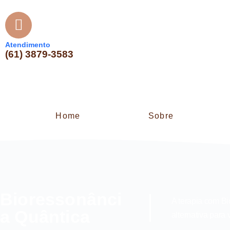
Atendimento
(61) 3879-3583
Home
Sobre
Bioressonânci
A terapia com B
a Quântica
alternativa para