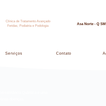
Clínica de Tratamento Avançado
Asa Norte - Q SM
Feridas, Podiatria e Podologia
Serviços
Contato
A
ioressonância Quântica é uma
 várias doenças.