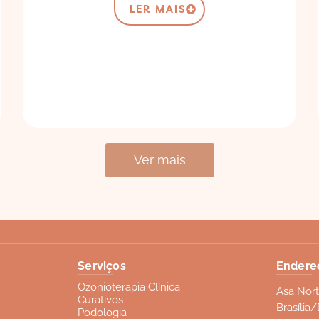
LER MAIS
Ver mais
Serviços
Endere
Ozonioterapia Clínica
Asa Nort
Curativos
Brasília
Podologia