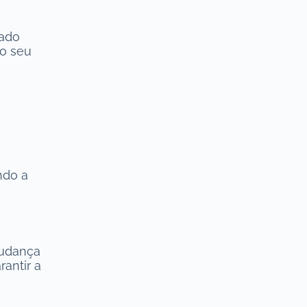
rado
ao seu
ndo a
mudança
antir a