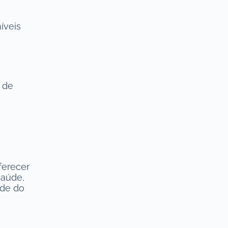
íveis
 de
ferecer
saúde,
nde do