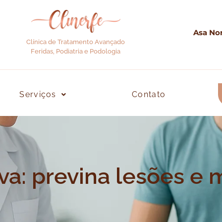
Asa Nor
Clínica de Tratamento Avançado
Feridas, Podiatria e Podologia
Serviços
Contato
va: previna lesões e