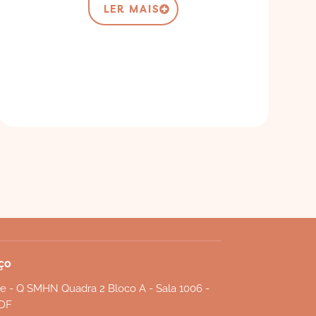
LER MAIS
ço
e - Q SMHN Quadra 2 Bloco A - Sala 1006 -
/DF