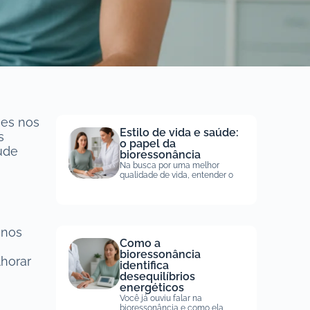
ões nos
Estilo de vida e saúde:
s
o papel da
úde
bioressonância
Na busca por uma melhor
qualidade de vida, entender o
 nos
Como a
bioressonância
lhorar
identifica
desequilíbrios
energéticos
Você já ouviu falar na
bioressonância e como ela